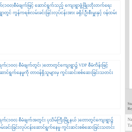
၁၀၀)စီမံချက်ဖြင့် ဆောင်ရွက်သည့် ကျေးရွာဖွံ့ဖြိုးတိုးတက်ရေး
ွာတွင် ကွန်ကရစ်လမ်းခင်းခြင်းလုပ်ငန်းအား ခရိုင်ဦးစီးမှူးနှင့် ဝန်ထမ်း
်(၁၀၀) စီမံချက်တွင်၊ )တောတွင်ကျေးရွာ၌ VDP စီမံကိန်းဖြင့်
ောင်ရွက်နေမှုကို တာဝန်ရှိသူများမှ ကွင်းဆင်းစစ်ဆေးခြင်းသတင်း
Sta
Re
Na
စီမံချက်အတွင်း ပုသိမ်ကြီးမြို့နယ် )တောတွင်ကျေးရွာ၌
T
လမ်းခင်းခြင်းလုပ်ငန်းဆောင်ရွက်နေမှု ကွင်းဆင်းစစ်ဆေးခြင်းသတင်း