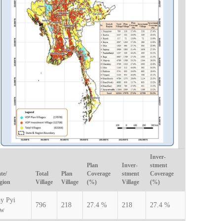
Inver-
Plan
Inver-
stment
te/
Total
Plan
Coverage
stment
Coverage
gion
Village
Village
(%)
Village
(%)
y Pyi
796
218
27.4 %
218
27.4 %
aw