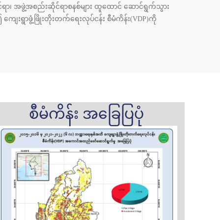
်ရာ၊ အဖွဲ့အစည်းဆိုင်ရာစနစ်များ ထူထောင် ဆောင်ရွက်သွား
ေးရွာဖွံ့ဖြိုးတိုးတက်ရေးလုပ်ငန်း စီမံကိန်း(VDP)ကို
စီမံကိန်း အခြေပြပုံ