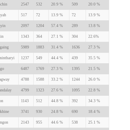
chin
2547
532
20.9 %
509
20.0 %
yah
517
72
13.9 %
72
13.9 %
yin
2097
1204
57.4 %
289
13.8 %
in
1343
364
27.1 %
304
22.6%
gaing
5989
1883
31.4 %
1636
27.3 %
nintharyi
1237
549
44.4 %
439
35.5 %
go
6487
1769
27.3 %
1395
21.5 %
agway
4788
1588
33.2 %
1244
26.0 %
ndalay
4799
1323
27.6 %
1095
22.8 %
on
1143
512
44.8 %
392
34.3 %
khine
3741
930
24.8 %
690
18.4 %
ngon
2143
955
44.6 %
538
25.1 %