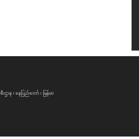
ီးဌာန ၊ နေပြည်တော် ၊ မြန်မာ