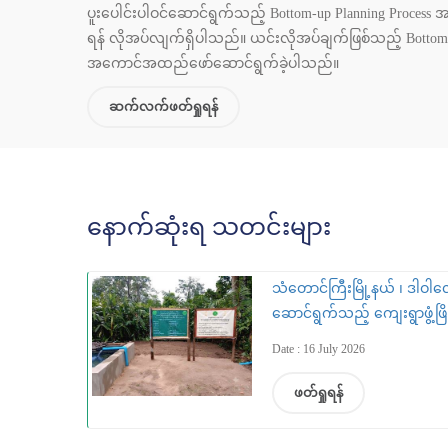
ပူးပေါင်းပါဝင်ဆောင်ရွက်သည့် Bottom-up Planning Proces
ရန် လိုအပ်လျက်ရှိပါသည်။ ယင်းလိုအပ်ချက်ဖြစ်သည့် Bottom-u
အကောင်အထည်ဖော်ဆောင်ရွက်ခဲ့ပါသည်။
ဆက်လက်ဖတ်ရှုရန်
နောက်ဆုံးရ သတင်းများ
သံတောင်ကြီးမြို့နယ် ၊ ဒါဝါလ
ဆောင်ရွက်သည့် ကျေးရွာဖွံ့ဖြ
Date : 16 July 2026
ဖတ်ရှုရန်