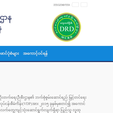
ဘာသာစကား :
းဌာန
န
ဖောင်ပုံစံများ
အကောင့်ဝင်ရန်
ိုးတက်ရေးဉီးစီးဌာန၏ ဘက်စုံစွမ်းဆောင်ရည် မြှင့်တင်ရေး
းလုပ်ငန်းစီမံကိန်း(VDP)အား ၂၀၁၅ ခုနှစ်မှစတင်၍ အကောင်
ား လက်တွေ့ကျင့်သုံးဆောင်ရွက်လျက်ရှိရာ ပြည်သူ လူထု