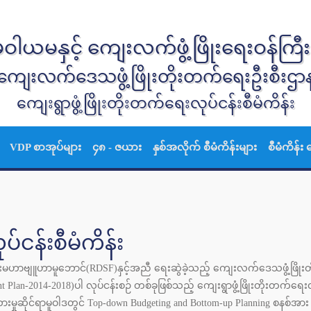
ါယမနှင့် ကျေးလက်ဖွံ့ဖြိုးရေးဝန်ကြီ
ကျေးလက်ဒေသဖွံ့ဖြိုးတိုးတက်ရေးဦးစီးဌာ
ကျေးရွာဖွံ့ဖြိုးတိုးတက်ရေးလုပ်ငန်းစီမံကိန်း
VDP စာအုပ်များ
၄၈ - ဇယား
နှစ်အလိုက် စီမံကိန်းများ
စီမံကိန်း 
ပ်ငန်းစီမံကိန်း
ရေးမဟာဗျူဟာမူဘောင်(RDSF)နှင့်အညီ ရေးဆွဲခဲ့သည့် ကျေးလက်ဒေသဖွံ့ဖြိုးတ
lan-2014-2018)ပါ လုပ်ငန်းစဉ် တစ်ခုဖြစ်သည့် ကျေးရွာဖွံ့ဖြိုးတိုးတက်ရေ
းမှုဆိုင်ရာမူဝါဒတွင် Top-down Budgeting and Bottom-up Planning စနစ်အ