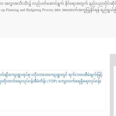
s အား အလွှာအသီးသီး၌ လည်ပတ်ဆောင်ရွက် နိုင်ရေးအတွက် နည်းပညာပိုင်းဆိုင
p Planning and Budgeting Process အား အထောက်အကူပြုနိုင်ရန် ရည်ရွယ်၍ ကျ
ော်ချီးကျေးရွာအုပ်စု ၊လိုလာဝေးကျေးရွာတွင် ရက်(၁၀၀)စီမံချက်ဖြင့်
ိုးတိုးတက်ရေးလုပ်ငန်းစီမံကိန်း (VDP) ကျေးလက်ရေရှိရေးလုပ်ငန်း