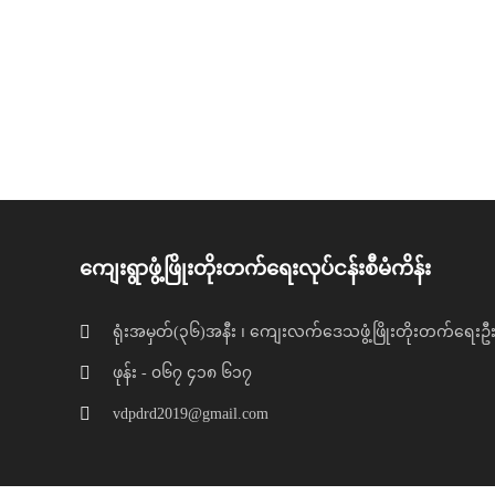
ကျေးရွာဖွံ့ဖြိုးတိုးတက်ရေးလုပ်ငန်းစီမံကိန်း
ရုံးအမှတ်(၃၆)အနီး ၊ ကျေးလက်ဒေသဖွံ့ဖြိုးတိုးတက်ရေးဦးစ
ဖုန်း - ၀၆၇ ၄၁၈ ၆၁၇
vdpdrd2019@gmail.com