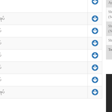
Ay
Sh
(S
အုပ်
Sh
်
(N
Sh
်
To
်
်
်
အုပ်