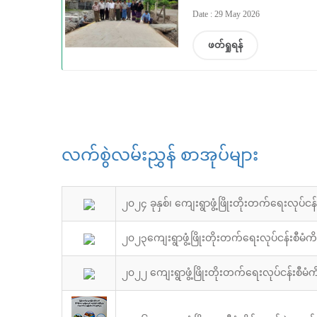
Date : 29 May 2026
ဖတ်ရှုရန်
လက်စွဲလမ်းညွှန် စာအုပ်များ
၂၀၂၄ ခုနှစ်၊ ကျေးရွာဖွံ့ဖြိုးတိုးတက်ရေးလုပ်င
၂၀၂၃ကျေးရွာဖွံ့ဖြိုးတိုးတက်ရေးလုပ်ငန်းစီမံကိ
၂၀၂၂ ကျေးရွာဖွံ့ဖြိုးတိုးတက်ရေးလုပ်ငန်းစီမံက