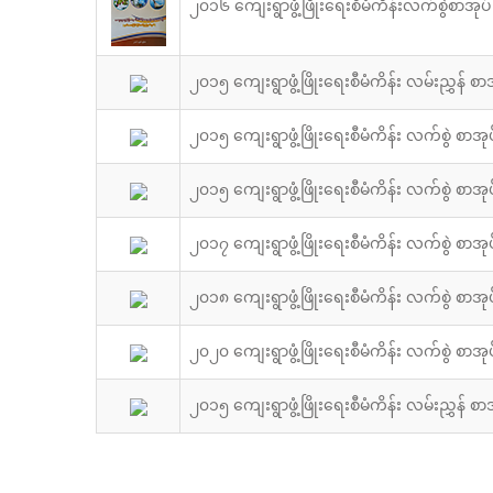
၂၀၁၆ ကျေးရွာဖွံ့ဖြိုးရေးစီမံကိန်းလက်စွဲစာအုပ်
၂၀၁၅ ကျေးရွာဖွံ့ဖြိုးရေးစီမံကိန်း လမ်းညွှန် စာ
၂၀၁၅ ကျေးရွာဖွံ့ဖြိုးရေးစီမံကိန်း လက်စွဲ စာအုပ
၂၀၁၅ ကျေးရွာဖွံ့ဖြိုးရေးစီမံကိန်း လက်စွဲ စာအုပ
၂၀၁၇ ကျေးရွာဖွံ့ဖြိုးရေးစီမံကိန်း လက်စွဲ စာအုပ
၂၀၁၈ ကျေးရွာဖွံ့ဖြိုးရေးစီမံကိန်း လက်စွဲ စာအုပ
၂၀၂၀ ကျေးရွာဖွံ့ဖြိုးရေးစီမံကိန်း လက်စွဲ စာအုပ
၂၀၁၅ ကျေးရွာဖွံ့ဖြိုးရေးစီမံကိန်း လမ်းညွှန် စာ