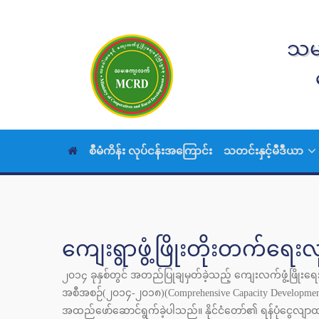
သမဝ
စီမံကိန်း လုပ်ငန်းအကြောင်း
သတင်းနှင့်မီဒီယာ
ကျေးရွာဖွံ့ဖြိုးတိုးတက်ရေးလု
၂၀၁၄ ခုနှစ်တွင် အတည်ပြုချမှတ်ခဲ့သည့် ကျေးလက်ဖွံ့ဖြိုး
အစီအစဉ်(၂၀၁၄-၂၀၁၈)(Comprehensive Capacity Development P
အထည်ဖော်ဆောင်ရွက်ခဲ့ပါသည်။ နိုင်ငံတော်၏ ရန်ပုံငွေလျာထာ