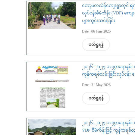
ကော့မတလိန်ကျေးရွာတွင် ရက်(
လုပ်ငန်းစီမံကိန်း (VDP) ကျေးရ
များကွင်းဆင်းခြင်း
Date : 06 June 2026
ဖတ်ရှုရန်
၂၀၂၆-၂၀၂၇ ဘဏ္ဍာရေးနှစ်၊ ရက
ကွန်ကရစ်လမ်းခြင်းလုပ်ငန်း ဆ
Date : 31 May 2026
ဖတ်ရှုရန်
၂၀၂၆-၂၀၂၇ ဘဏ္ဍာရေးနှစ်၊ ရက်(၁၀၀) 
VDP စီမံကိန်းဖြင့် ကွန်ကရစ်